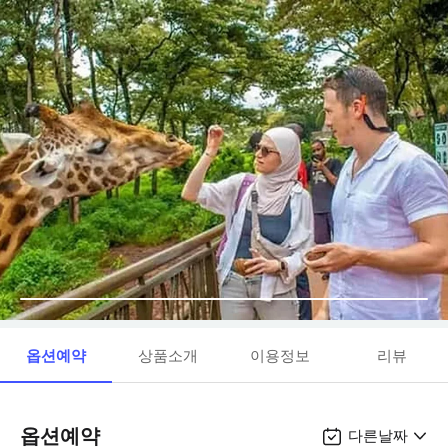
옵션예약
상품소개
이용정보
리뷰
옵션예약
다른날짜