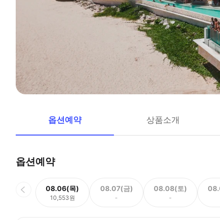
옵션예약
상품소개
옵션예약
08.06(목)
08.07(금)
08.08(토)
08
10,553원
-
-