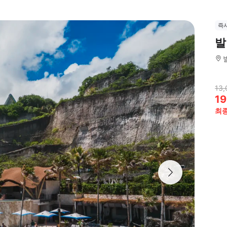
즉
발
13,
19
최