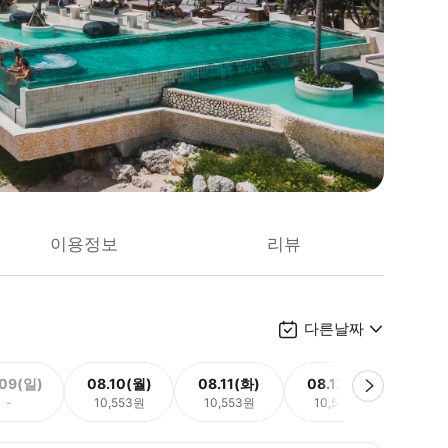
이용정보
리뷰
다른날짜
.09(일)
08.10(월)
08.11(화)
08.12(수)
08.
-
10,553원
10,553원
10,553원
10,