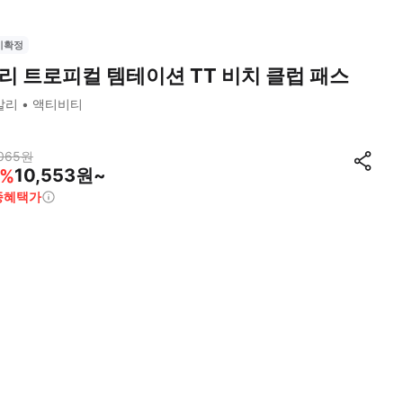
시확정
리 트로피컬 템테이션 TT 비치 클럽 패스
발리
액티비티
065
원
10,553원~
%
종혜택가