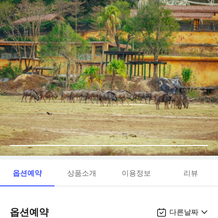
옵션예약
상품소개
이용정보
리뷰
옵션예약
다른날짜