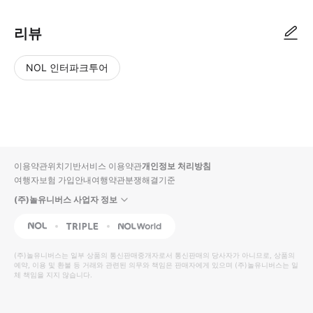
리뷰
NOL 인터파크투어
NOL
별
사
에서
점
진/
작성
높
동
된
은
영
리뷰
순
상
이용약관
위치기반서비스 이용약관
개인정보 처리방침
입니
여행자보험 가입안내
여행약관
분쟁해결기준
다.
(주)놀유니버스 사업자 정보
별
사
NOL
Triple
Interpark Global
점
진/
높
동
(주)놀유니버스
는 일부 상품의 통신판매중개자로서 통신판매의 당사자가 아니므로, 상품의
예약, 이용 및 환불 등 거래와 관련된 의무와 책임은 판매자에게 있으며
은
영
(주)놀유니버스
는 일
체 책임을 지지 않습니다.
순
상