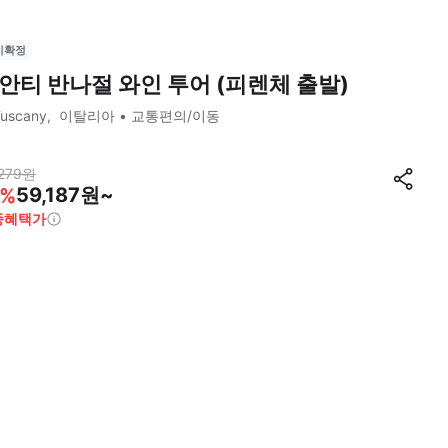
시확정
안티 반나절 와인 투어 (피렌체 출발)
uscany
이탈리아
교통편의/이동
279
원
59,187원~
%
종혜택가