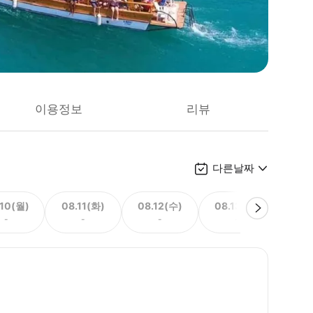
이용정보
리뷰
다른날짜
.10(월)
08.11(화)
08.12(수)
08.13(목)
-
-
-
-