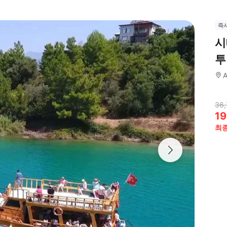
즉
시
투
A
36,
19
최