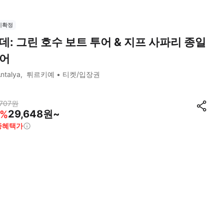
시확정
데: 그린 호수 보트 투어 & 지프 사파리 종일
어
ntalya
튀르키예
티켓/입장권
707
원
29,648원~
%
종혜택가