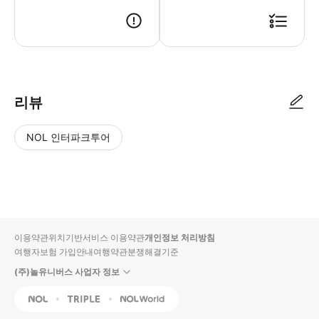
● 예약접수 후 확정이 되면 이용가능합니다. ● 바우처에 안내된 사용 방법
리뷰
NOL 인터파크투어
NOL
별
사
에서
점
진/
작성
높
동
된
은
영
리뷰
순
상
이용약관
위치기반서비스 이용약관
개인정보 처리방침
입니
여행자보험 가입안내
여행약관
분쟁해결기준
다.
(주)놀유니버스 사업자 정보
별
사
NOL
Triple
Interpark Global
점
진/