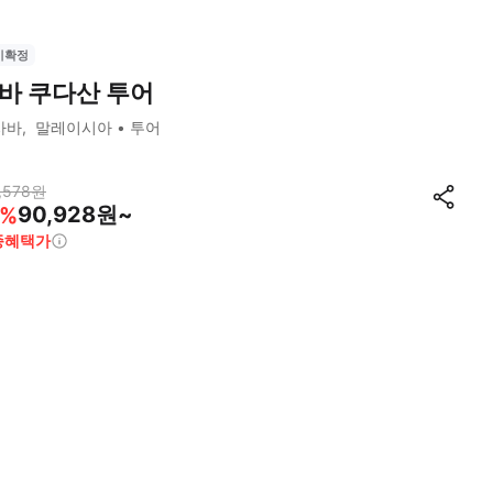
시확정
바 쿠다산 투어
사바
말레이시아
투어
,578
원
90,928원~
%
종혜택가