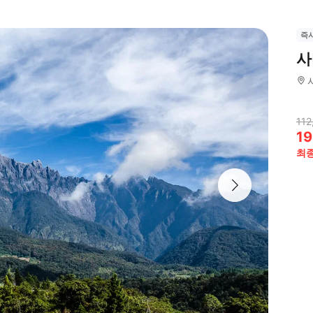
즉
사
112
19
최