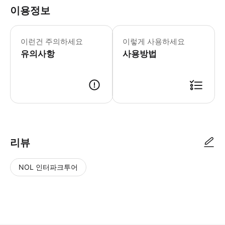
이용정보
- 히스토릭 포경 스테이션은 매일 오전 
이런건 주의하세요
이렇게 사용하세요
유의사항
사용방법
● 예약접수 후 확정이 되면 이용가능합니다. ● 바우처에 안내된 사용 방법
리뷰
NOL 인터파크투어
NOL
별
사
에서
점
진/
작성
높
동
된