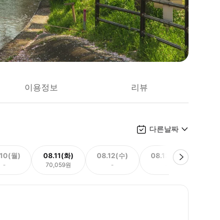
이용정보
리뷰
다른날짜
.10(월)
08.11(화)
08.12(수)
08.13(목)
08.
-
70,059원
-
-