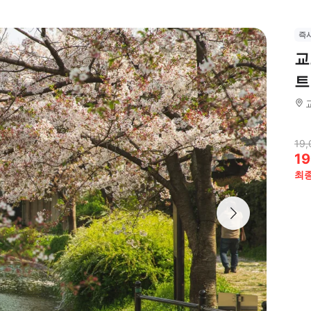
즉
교
트
19,
19
최