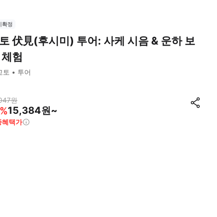
시확정
토 伏見(후시미) 투어: 사케 시음 & 운하 보
 체험
교토
투어
047
원
15,384원~
%
종혜택가