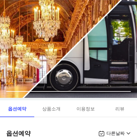
옵션예약
상품소개
이용정보
리뷰
옵션예약
다른날짜