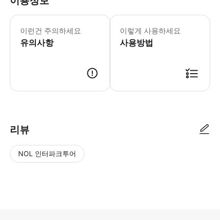
이용정보
여권, 비자 또는 거주 허가증이 있어야 합
이런건 주의하세요
이렇게 사용하세요
유의사항
사용방법
● 예약접수 후 확정이 되면 이용가능합니다. ● 바우처에 안내된 사용 방법
리뷰
NOL 인터파크투어
NOL
별
사
에서
점
진/
작성
높
동
된
은
영
리뷰