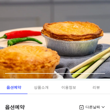
옵션예약
상품소개
이용정보
리뷰
옵션예약
다른날짜