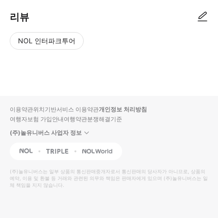
리뷰
NOL 인터파크투어
NOL
별
사
에서
점
진/
작성
높
동
된
은
영
리뷰
순
상
이용약관
위치기반서비스 이용약관
개인정보 처리방침
입니
여행자보험 가입안내
여행약관
분쟁해결기준
다.
(주)놀유니버스 사업자 정보
별
사
NOL
Triple
Interpark Global
점
진/
높
동
(주)놀유니버스
는 일부 상품의 통신판매중개자로서 통신판매의 당사자가 아니므로, 상품의
예약, 이용 및 환불 등 거래와 관련된 의무와 책임은 판매자에게 있으며
은
영
(주)놀유니버스
는 일
체 책임을 지지 않습니다.
순
상