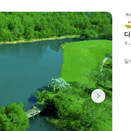
취
⛳
디
일