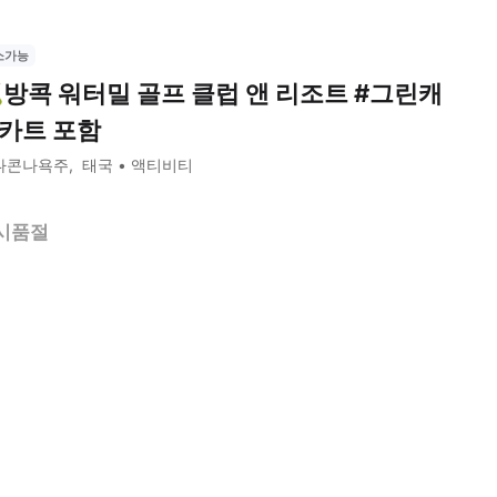
소가능
방콕 워터밀 골프 클럽 앤 리조트 #그린캐
카트 포함
나콘나욕주
태국
액티비티
시품절