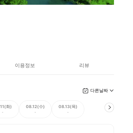
이용정보
리뷰
다른날짜
.11(화)
08.12(수)
08.13(목)
-
-
-