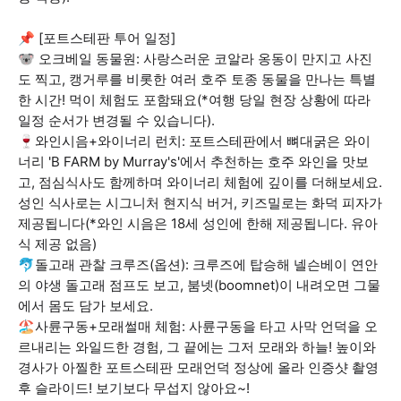
📌 [포트스테판 투어 일정]
🐨 오크베일 동물원: 사랑스러운 코알라 옹동이 만지고 사진
도 찍고, 캥거루를 비롯한 여러 호주 토종 동물을 만나는 특별
한 시간! 먹이 체험도 포함돼요(*여행 당일 현장 상황에 따라
일정 순서가 변경될 수 있습니다).
🍷와인시음+와이너리 런치: 포트스테판에서 뼈대굵은 와이
너리 'B FARM by Murray's'에서 추천하는 호주 와인을 맛보
고, 점심식사도 함께하며 와이너리 체험에 깊이를 더해보세요.
성인 식사로는 시그니처 현지식 버거, 키즈밀로는 화덕 피자가
제공됩니다(*와인 시음은 18세 성인에 한해 제공됩니다. 유아
식 제공 없음)
🐬돌고래 관찰 크루즈(옵션): 크루즈에 탑승해 넬슨베이 연안
의 야생 돌고래 점프도 보고, 붐넷(boomnet)이 내려오면 그물
에서 몸도 담가 보세요.
🏖️사륜구동+모래썰매 체험: 사륜구동을 타고 사막 언덕을 오
르내리는 와일드한 경험, 그 끝에는 그저 모래와 하늘! 높이와
경사가 아찔한 포트스테판 모래언덕 정상에 올라 인증샷 촬영
후 슬라이드! 보기보다 무섭지 않아요~!