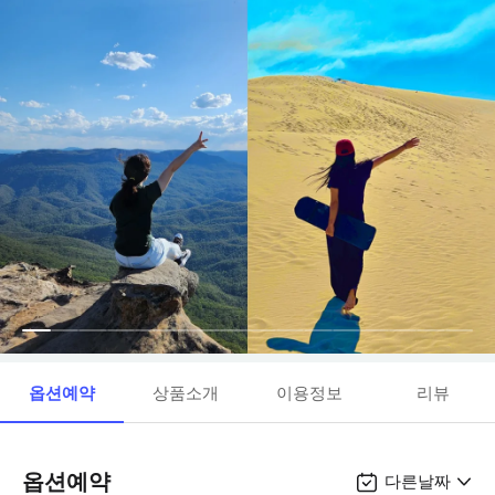
옵션예약
상품소개
이용정보
리뷰
옵션예약
다른날짜