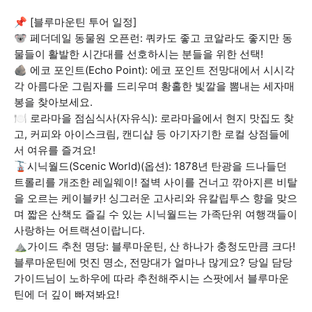
📌 [블루마운틴 투어 일정]
🐨 페더데일 동물원 오픈런: 쿼카도 좋고 코알라도 좋지만 동
물들이 활발한 시간대를 선호하시는 분들을 위한 선택!
🪨 에코 포인트(Echo Point): 에코 포인트 전망대에서 시시각
각 아름다운 그림자를 드리우며 황홀한 빛깔을 뽐내는 세자매
봉을 찾아보세요.
🍽️ 로라마을 점심식사(자유식): 로라마을에서 현지 맛집도 찾
고, 커피와 아이스크림, 캔디샵 등 아기자기한 로컬 상점들에
서 여유를 즐겨요!
🚡시닉월드(Scenic World)(옵션): 1878년 탄광을 드나들던
트롤리를 개조한 레일웨이! 절벽 사이를 건너고 깎아지른 비탈
을 오르는 케이블카! 싱그러운 고사리와 유칼립투스 향을 맞으
며 짧은 산책도 즐길 수 있는 시닉월드는 가족단위 여행객들이
사랑하는 어트랙션이랍니다.
⛰️가이드 추천 명당: 블루마운틴, 산 하나가 충청도만큼 크다!
블루마운틴에 멋진 명소, 전망대가 얼마나 많게요? 당일 담당
가이드님이 노하우에 따라 추천해주시는 스팟에서 블루마운
틴에 더 깊이 빠져봐요!