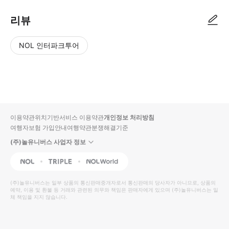
리뷰
NOL 인터파크투어
NOL
별
사
에서
점
진/
작성
높
동
된
은
영
리뷰
순
상
이용약관
위치기반서비스 이용약관
개인정보 처리방침
입니
여행자보험 가입안내
여행약관
분쟁해결기준
다.
(주)놀유니버스 사업자 정보
별
사
NOL
Triple
Interpark Global
점
진/
높
동
(주)놀유니버스
는 일부 상품의 통신판매중개자로서 통신판매의 당사자가 아니므로, 상품의
예약, 이용 및 환불 등 거래와 관련된 의무와 책임은 판매자에게 있으며
은
영
(주)놀유니버스
는 일
체 책임을 지지 않습니다.
순
상