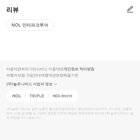
리뷰
NOL 인터파크투어
NOL
별
사
에서
점
진/
작성
높
동
된
은
영
리뷰
순
상
이용약관
위치기반서비스 이용약관
개인정보 처리방침
입니
여행자보험 가입안내
여행약관
분쟁해결기준
다.
(주)놀유니버스 사업자 정보
별
사
NOL
Triple
Interpark Global
점
진/
높
동
(주)놀유니버스
는 일부 상품의 통신판매중개자로서 통신판매의 당사자가 아니므로, 상품의
예약, 이용 및 환불 등 거래와 관련된 의무와 책임은 판매자에게 있으며
은
영
(주)놀유니버스
는 일
체 책임을 지지 않습니다.
순
상