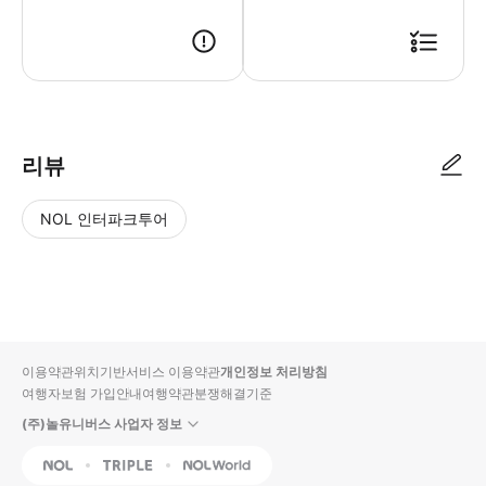
● 예약접수 후 확정이 되면 이용가능합니다. ● 바우처에 안내된 사용 방법
리뷰
NOL 인터파크투어
NOL
별
사
에서
점
진/
작성
높
동
된
은
영
리뷰
순
상
이용약관
위치기반서비스 이용약관
개인정보 처리방침
입니
여행자보험 가입안내
여행약관
분쟁해결기준
다.
(주)놀유니버스 사업자 정보
별
사
NOL
Triple
Interpark Global
점
진/