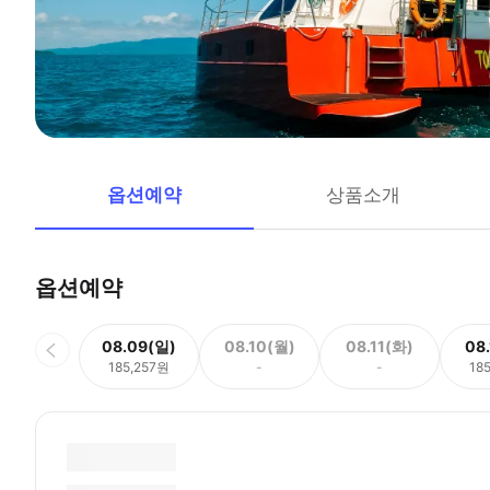
옵션예약
상품소개
옵션예약
08.09(일)
08.10(월)
08.11(화)
08
185,257원
-
-
18