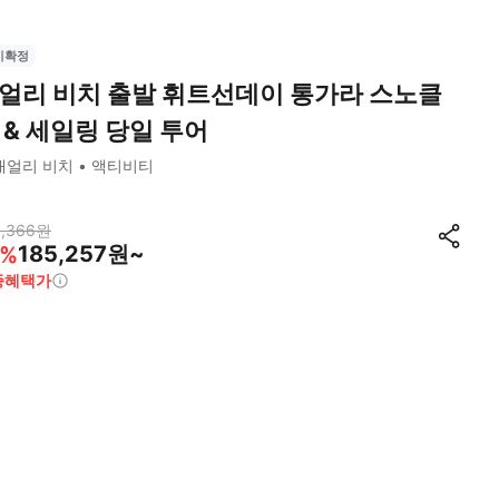
시확정
얼리 비치 출발 휘트선데이 통가라 스노클
 & 세일링 당일 투어
애얼리 비치
액티비티
,366
원
185,257원~
%
종혜택가