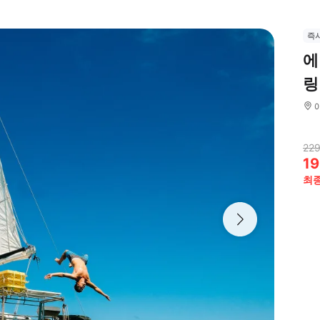
즉
에
링
229
19
최