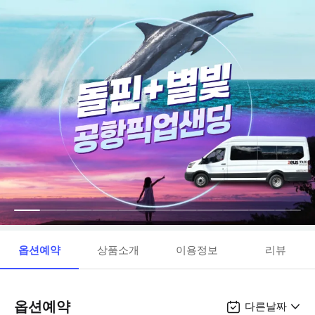
옵션예약
상품소개
이용정보
리뷰
옵션예약
다른날짜