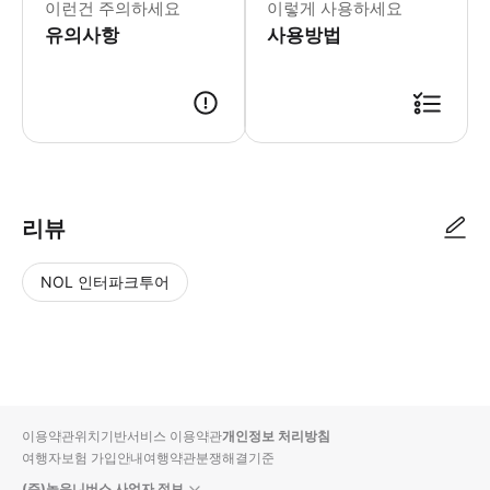
이런건 주의하세요
이렇게 사용하세요
유의사항
사용방법
리뷰
NOL 인터파크투어
NOL
별
사
에서
점
진/
작성
높
동
된
은
영
리뷰
순
상
이용약관
위치기반서비스 이용약관
개인정보 처리방침
입니
여행자보험 가입안내
여행약관
분쟁해결기준
다.
(주)놀유니버스 사업자 정보