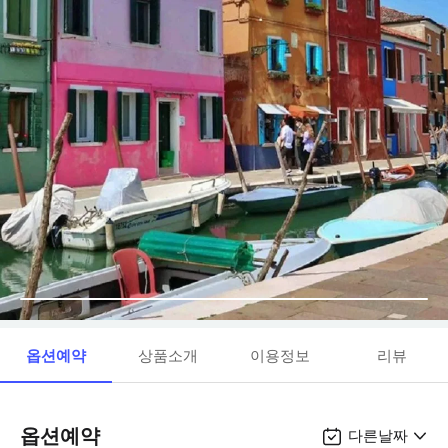
옵션예약
상품소개
이용정보
리뷰
옵션예약
다른날짜