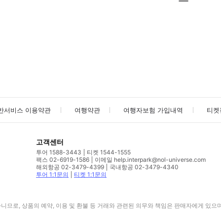
사진/동영상
사진/동영상
반서비스 이용약관
여행약관
여행자보험 가입내역
티켓
고객센터
투어 1588-3443
티켓 1544-1555
팩스 02-6919-1586
이메일 help.interpark@nol-universe.com
해외항공 02-3479-4399
국내항공 02-3479-4340
투어 1:1문의
티켓 1:1문의
므로, 상품의 예약, 이용 및 환불 등 거래와 관련된 의무와 책임은 판매자에게 있으