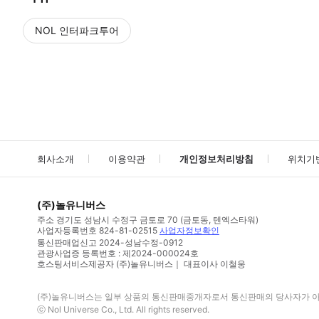
NOL 인터파크투어
NOL
에서 작성된 리뷰 입니다.
별점 높은순
별점 높은순
회사소개
이용약관
개인정보처리방침
위치기
(주)놀유니버스
주소
경기도 성남시 수정구 금토로 70 (금토동, 텐엑스타워)
사업자등록번호
824-81-02515
사업자정보확인
통신판매업신고
2024-성남수정-0912
관광사업증 등록번호 : 제2024-000024호
호스팅서비스제공자 (주)놀유니버스｜ 대표이사 이철웅
(주)놀유니버스
는 일부 상품의 통신판매중개자로서 통신판매의 당사자가 아니
ⓒ
Nol Universe Co
., Ltd. All rights reserved.