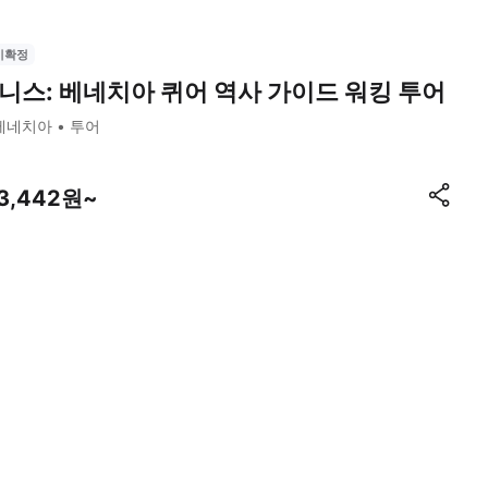
시확정
니스: 베네치아 퀴어 역사 가이드 워킹 투어
베네치아
투어
13,442원~