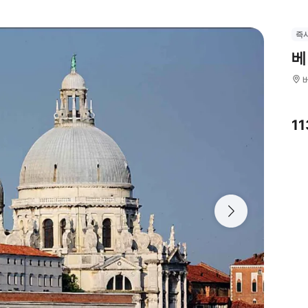
즉
베
1