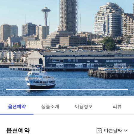
옵션예약
상품소개
이용정보
리뷰
옵션예약
다른날짜