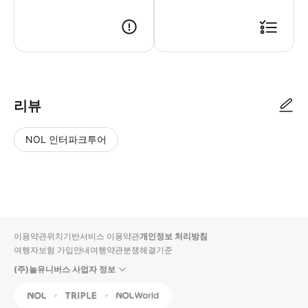
리뷰
NOL 인터파크투어
NOL
별
사
에서
점
진/
작성
높
동
된
은
영
리뷰
순
상
이용약관
위치기반서비스 이용약관
개인정보 처리방침
입니
여행자보험 가입안내
여행약관
분쟁해결기준
다.
(주)놀유니버스 사업자 정보
별
사
NOL
Triple
Interpark Global
점
진/