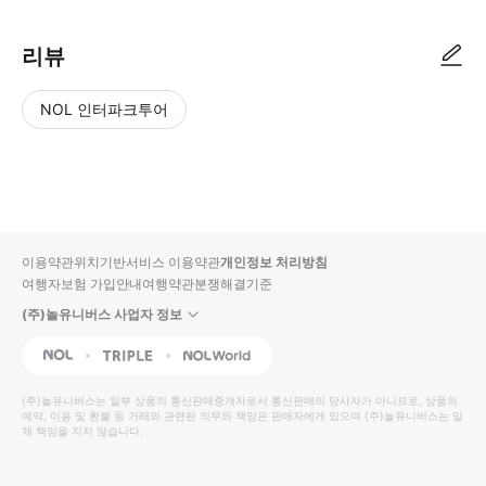
리뷰
NOL 인터파크투어
NOL
별
사
에서
점
진/
작성
높
동
된
은
영
리뷰
순
상
이용약관
위치기반서비스 이용약관
개인정보 처리방침
입니
여행자보험 가입안내
여행약관
분쟁해결기준
다.
(주)놀유니버스 사업자 정보
별
사
NOL
Triple
Interpark Global
점
진/
높
동
(주)놀유니버스
는 일부 상품의 통신판매중개자로서 통신판매의 당사자가 아니므로, 상품의
예약, 이용 및 환불 등 거래와 관련된 의무와 책임은 판매자에게 있으며
은
영
(주)놀유니버스
는 일
체 책임을 지지 않습니다.
순
상