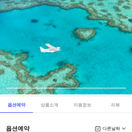
옵션예약
상품소개
이용정보
리뷰
옵션예약
다른날짜