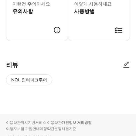
이런건 주의하세요
이렇게 사용하세요
유의사항
사용방법
▶ 사용방법 입구에서 스마트폰 티켓을 보여주세요
리뷰
NOL 인터파크투어
NOL
별
사
에서
점
진/
작성
높
동
된
은
영
리뷰
순
상
이용약관
위치기반서비스 이용약관
개인정보 처리방침
입니
여행자보험 가입안내
여행약관
분쟁해결기준
다.