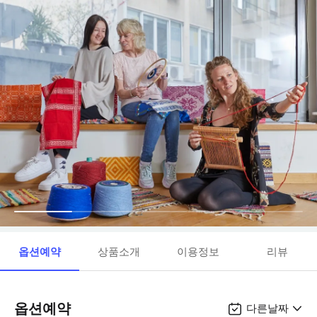
옵션예약
상품소개
이용정보
리뷰
옵션예약
다른날짜