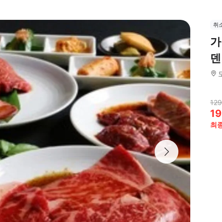
취
가
덴
129
19
최