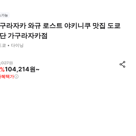
소가능
구라자카 와규 로스트 야키니쿠 맛집 도쿄
단 가구라자카점
도쿄
다이닝
,027
원
104,214원~
%
종혜택가