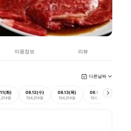
이용정보
리뷰
다른날짜
.11(화)
08.12(수)
08.13(목)
08.14(금)
08.
4,214원
104,214원
104,214원
104,214원
104