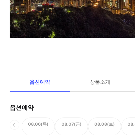
옵션예약
상품소개
옵션예약
08.06(목)
08.07(금)
08.08(토)
08
-
-
-