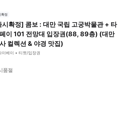
시확정
즉시확정] 콤보 : 대만 국립 고궁박물관 + 타
페이 101 전망대 입장권(88, 89층) (대만
사 컬렉션 & 야경 맛집)
타이베이
티켓/입장권
시품절