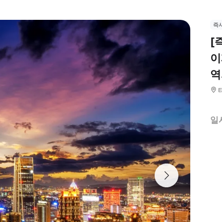
즉
[
이
역
일