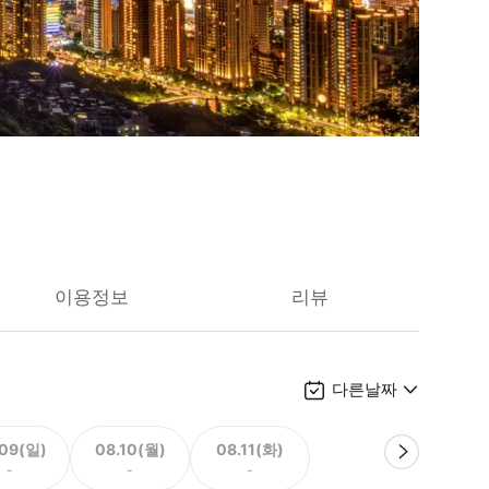
이용정보
리뷰
다른날짜
.09(일)
08.10(월)
08.11(화)
-
-
-