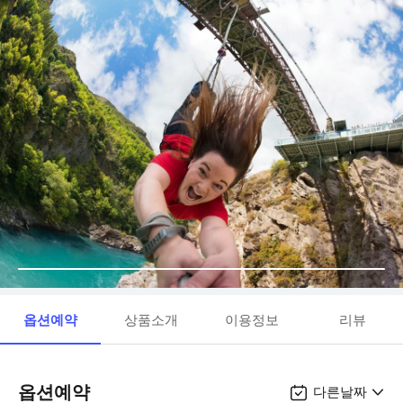
옵션예약
상품소개
이용정보
리뷰
옵션예약
다른날짜