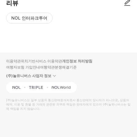
리뷰
NOL 인터파크투어
NOL
별
사
에서
점
진/
작성
높
동
된
은
영
리뷰
순
상
이용약관
위치기반서비스 이용약관
개인정보 처리방침
입니
여행자보험 가입안내
여행약관
분쟁해결기준
다.
(주)놀유니버스 사업자 정보
별
사
NOL
Triple
Interpark Global
점
진/
높
동
(주)놀유니버스
는 일부 상품의 통신판매중개자로서 통신판매의 당사자가 아니므로, 상품의
예약, 이용 및 환불 등 거래와 관련된 의무와 책임은 판매자에게 있으며
은
영
(주)놀유니버스
는 일
체 책임을 지지 않습니다.
순
상