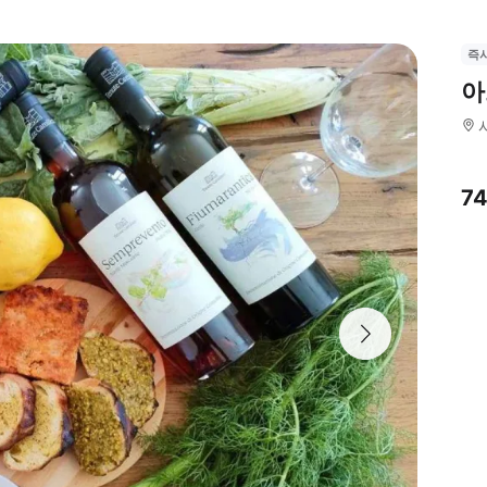
즉
아
7