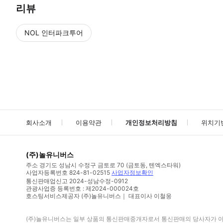
리뷰
NOL 인터파크투어
NOL
에서 작성된 리뷰 입니다.
별점 높은순
별점 높은순
회사소개
이용약관
개인정보처리방침
위치기
(주)놀유니버스
주소
경기도 성남시 수정구 금토로 70 (금토동, 텐엑스타워)
사업자등록번호
824-81-02515
사업자정보확인
통신판매업신고
2024-성남수정-0912
관광사업증 등록번호 : 제2024-000024호
호스팅서비스제공자 (주)놀유니버스｜ 대표이사 이철웅
(주)놀유니버스
는 일부 상품의 통신판매중개자로서 통신판매의 당사자가 아니