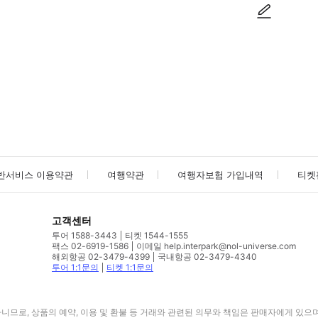
사진/동영상
사진/동영상
반서비스 이용약관
여행약관
여행자보험 가입내역
티켓
고객센터
투어 1588-3443
티켓 1544-1555
팩스 02-6919-1586
이메일 help.interpark@nol-universe.com
해외항공 02-3479-4399
국내항공 02-3479-4340
투어 1:1문의
티켓 1:1문의
므로, 상품의 예약, 이용 및 환불 등 거래와 관련된 의무와 책임은 판매자에게 있으