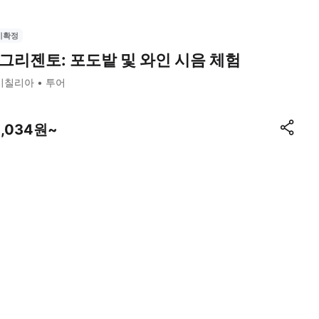
시확정
그리젠토: 포도밭 및 와인 시음 체험
시칠리아
투어
4,034원~