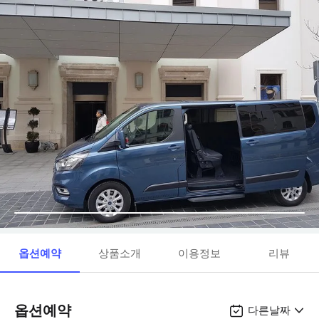
옵션예약
상품소개
이용정보
리뷰
옵션예약
다른날짜