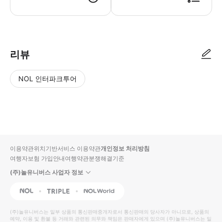
리뷰
NOL 인터파크투어
NOL
별
사
에서
점
진/
작성
높
동
된
은
영
리뷰
순
상
이용약관
위치기반서비스 이용약관
개인정보 처리방침
입니
여행자보험 가입안내
여행약관
분쟁해결기준
다.
(주)놀유니버스 사업자 정보
별
사
NOL
Triple
Interpark Global
점
진/
높
동
(주)놀유니버스
는 일부 상품의 통신판매중개자로서 통신판매의 당사자가 아니므로, 상품의
예약, 이용 및 환불 등 거래와 관련된 의무와 책임은 판매자에게 있으며
은
영
(주)놀유니버스
는 일