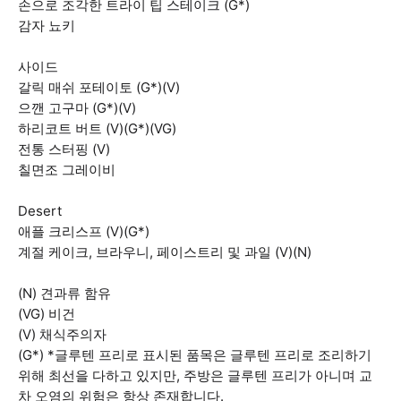
손으로 조각한 트라이 팁 스테이크 (G*)
감자 뇨키
사이드
갈릭 매쉬 포테이토 (G*)(V)
으깬 고구마 (G*)(V)
하리코트 버트 (V)(G*)(VG)
전통 스터핑 (V)
칠면조 그레이비
Desert
애플 크리스프 (V)(G*)
계절 케이크, 브라우니, 페이스트리 및 과일 (V)(N)
(N) 견과류 함유
(VG) 비건
(V) 채식주의자
(G*) *글루텐 프리로 표시된 품목은 글루텐 프리로 조리하기
위해 최선을 다하고 있지만, 주방은 글루텐 프리가 아니며 교
차 오염의 위험은 항상 존재합니다.