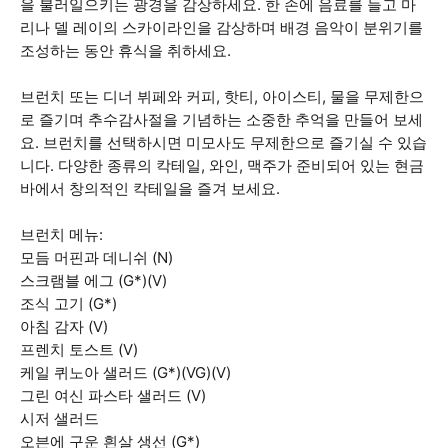
을 불러일으키는 광경을 감상하세요. 한 손에 음료를 들고 마
리나 델 레이의 스카이라인을 감상하며 배경 음악이 분위기를
조성하는 동안 휴식을 취하세요.
브런치 또는 디너 뷔페와 커피, 핫티, 아이스티, 물을 무제한으
로 즐기며 추수감사절을 기념하는 소중한 추억을 만들어 보세
요. 브런치를 선택하시면 미모사도 무제한으로 즐기실 수 있습
니다. 다양한 종류의 칵테일, 와인, 맥주가 준비되어 있는 현금
바에서 창의적인 칵테일을 즐겨 보세요.
브런치 메뉴:
모듬 머핀과 데니쉬 (N)
스크램블 에그 (G*)(V)
조식 고기 (G*)
아침 감자 (V)
프렌치 토스트 (V)
케일 퀴노아 샐러드 (G*)(VG)(V)
그린 여신 파스타 샐러드 (V)
시저 샐러드
오븐에 구운 흰살 생선 (G*)