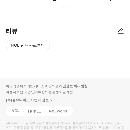
리뷰
NOL 인터파크투어
NOL
별
사
에서
점
진/
작성
높
동
된
은
영
리뷰
순
상
이용약관
위치기반서비스 이용약관
개인정보 처리방침
입니
여행자보험 가입안내
여행약관
분쟁해결기준
다.
(주)놀유니버스 사업자 정보
별
사
NOL
Triple
Interpark Global
점
진/
높
동
(주)놀유니버스
는 일부 상품의 통신판매중개자로서 통신판매의 당사자가 아니므로, 상품의
예약, 이용 및 환불 등 거래와 관련된 의무와 책임은 판매자에게 있으며
은
영
(주)놀유니버스
는 일