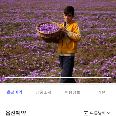
옵션예약
상품소개
이용정보
리뷰
옵션예약
다른날짜