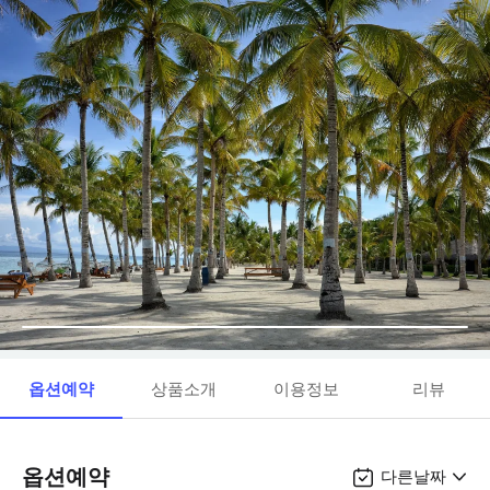
옵션예약
상품소개
이용정보
리뷰
옵션예약
다른날짜