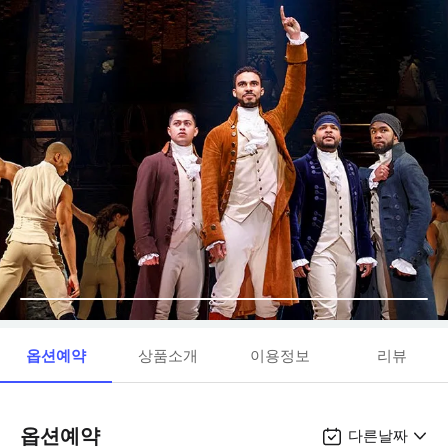
옵션예약
상품소개
이용정보
리뷰
옵션예약
다른날짜