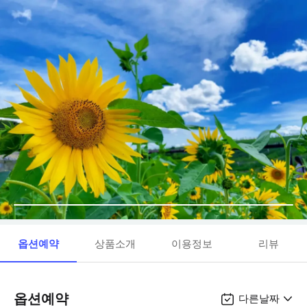
옵션예약
상품소개
이용정보
리뷰
옵션예약
다른날짜