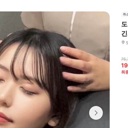
취
도
긴
75,
19
최