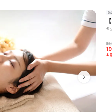
취
【
82,
19
최