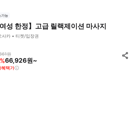
소가능
여성 한정】고급 릴랙제이션 마사지
오사카
티켓/입장권
861
원
66,926원~
%
종혜택가