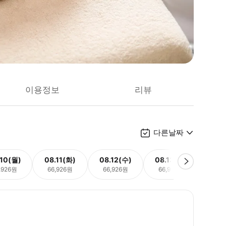
이용정보
리뷰
다른날짜
.10(월)
08.11(화)
08.12(수)
08.13(목)
08.
,926원
66,926원
66,926원
66,926원
66,