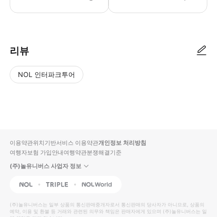
리뷰
NOL 인터파크투어
NOL
별
사
에서
점
진/
작성
높
동
된
은
영
리뷰
순
상
이용약관
위치기반서비스 이용약관
개인정보 처리방침
입니
여행자보험 가입안내
여행약관
분쟁해결기준
다.
(주)놀유니버스 사업자 정보
별
사
NOL
Triple
Interpark Global
점
진/
높
동
(주)놀유니버스
는 일부 상품의 통신판매중개자로서 통신판매의 당사자가 아니므로, 상품의
예약, 이용 및 환불 등 거래와 관련된 의무와 책임은 판매자에게 있으며
은
영
(주)놀유니버스
는 일