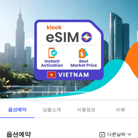
옵션예약
상품소개
이용정보
리뷰
옵션예약
다른날짜