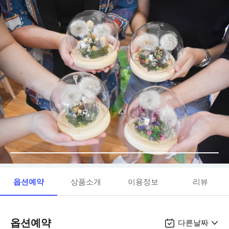
옵션예약
상품소개
이용정보
리뷰
옵션예약
다른날짜