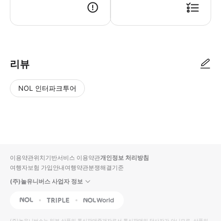
리뷰
NOL 인터파크투어
NOL
별
사
에서
점
진/
작성
높
동
된
은
영
리뷰
순
상
이용약관
위치기반서비스 이용약관
개인정보 처리방침
입니
여행자보험 가입안내
여행약관
분쟁해결기준
다.
(주)놀유니버스 사업자 정보
별
사
NOL
Triple
Interpark Global
점
진/
높
동
(주)놀유니버스
는 일부 상품의 통신판매중개자로서 통신판매의 당사자가 아니므로, 상품의