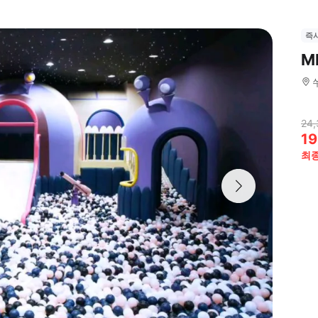
즉
M
24,
19
최