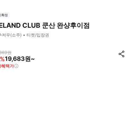
시확정
ELAND CLUB 쿤산 완샹후이점
쑤저우(소주)
티켓/입장권
369
원
19,683원~
%
종혜택가