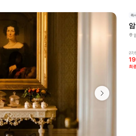
즉
암
27,
19
최