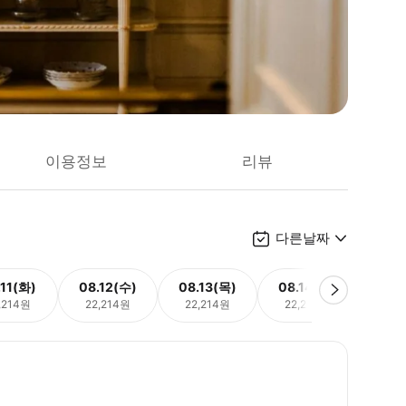
이용정보
리뷰
다른날짜
.11(화)
08.12(수)
08.13(목)
08.14(금)
08.
,214원
22,214원
22,214원
22,214원
22,