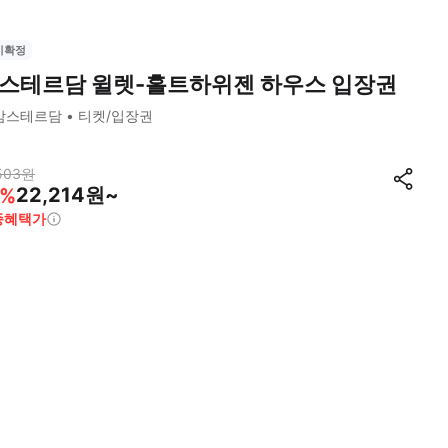
시확정
스테르담 윌렛-홀트하위젠 하우스 입장권
암스테르담
티켓/입장권
503
원
22,214원~
%
종혜택가