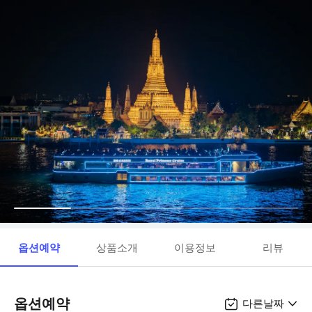
옵션예약
상품소개
이용정보
리뷰
옵션예약
다른날짜