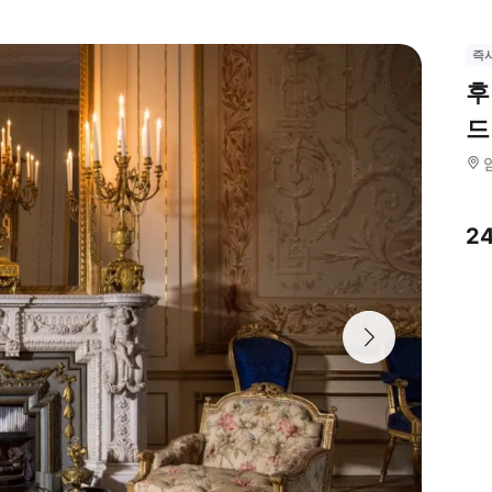
즉
후
드
2