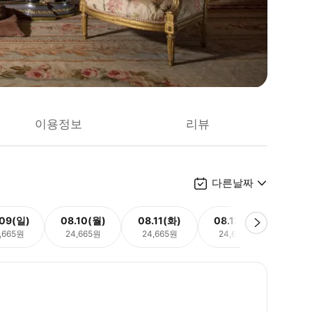
이용정보
리뷰
다른날짜
.09(일)
08.10(월)
08.11(화)
08.12(수)
08.
,665원
24,665원
24,665원
24,665원
24,