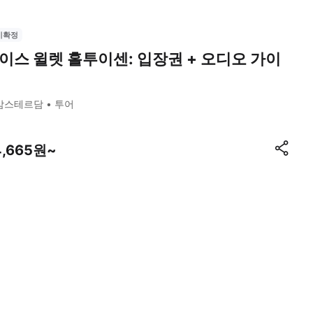
시확정
이스 윌렛 홀투이센: 입장권 + 오디오 가이
암스테르담
투어
4,665원~