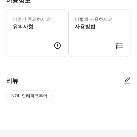
이용정보
투어 시간은 6시간입니다(픽업 시간부터 
이런건 주의하세요
이렇게 사용하세요
유의사항
사용방법
● 예약접수 후 확정이 되면 이용가능합니다. ● 바우처에 안내된 사용 방법
리뷰
NOL 인터파크투어
NOL
별
사
에서
점
진/
작성
높
동
된
은
영
리뷰