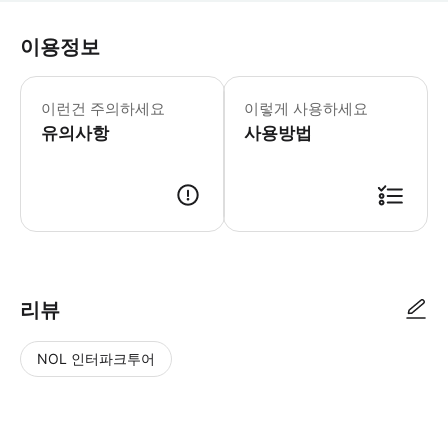
이용정보
이 바우처는 스파 E-바우처일 뿐이며, 
이런건 주의하세요
이렇게 사용하세요
유의사항
사용방법
● 예약접수 후 확정이 되면 이용가능합니다. ● 바우처에 안내된 사용 방법
리뷰
NOL 인터파크투어
NOL
별
사
에서
점
진/