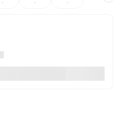
-
-
-