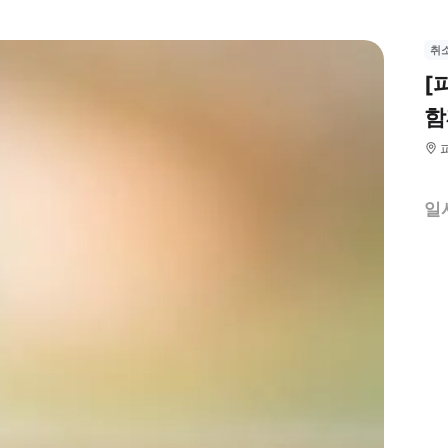
취
[
함
일