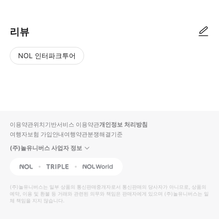
리뷰
NOL 인터파크투어
NOL
별
사
에서
점
진/
작성
높
동
된
은
영
리뷰
순
상
이용약관
위치기반서비스 이용약관
개인정보 처리방침
입니
여행자보험 가입안내
여행약관
분쟁해결기준
다.
(주)놀유니버스 사업자 정보
별
사
NOL
Triple
Interpark Global
점
진/
높
동
(주)놀유니버스
는 일부 상품의 통신판매중개자로서 통신판매의 당사자가 아니므로, 상품의
예약, 이용 및 환불 등 거래와 관련된 의무와 책임은 판매자에게 있으며
은
영
(주)놀유니버스
는 일
체 책임을 지지 않습니다.
순
상