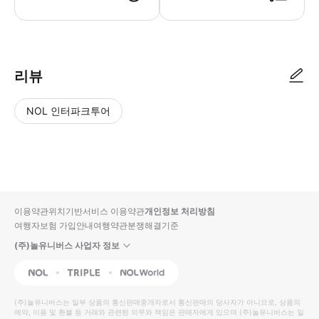
● 예약접수 후 확정이 되면 이용가능합니다. ● 바우처에 안내된 사용 방법
리뷰
NOL 인터파크투어
NOL
별
사
에서
점
진/
작성
높
동
된
은
영
리뷰
순
상
이용약관
위치기반서비스 이용약관
개인정보 처리방침
입니
여행자보험 가입안내
여행약관
분쟁해결기준
다.
(주)놀유니버스 사업자 정보
별
사
NOL
Triple
Interpark Global
점
진/
높
동
(주)놀유니버스
는 일부 상품의 통신판매중개자로서 통신판매의 당사자가 아니므로, 상품의
예약, 이용 및 환불 등 거래와 관련된 의무와 책임은 판매자에게 있으며
은
영
(주)놀유니버스
는 일