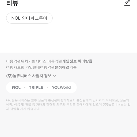
리뷰
NOL 인터파크투어
NOL
별
사
에서
점
진/
작성
높
동
된
은
영
리뷰
순
상
이용약관
위치기반서비스 이용약관
개인정보 처리방침
입니
여행자보험 가입안내
여행약관
분쟁해결기준
다.
(주)놀유니버스 사업자 정보
별
사
NOL
Triple
Interpark Global
점
진/
높
동
(주)놀유니버스
는 일부 상품의 통신판매중개자로서 통신판매의 당사자가 아니므로, 상품의
예약, 이용 및 환불 등 거래와 관련된 의무와 책임은 판매자에게 있으며
은
영
(주)놀유니버스
는 일
체 책임을 지지 않습니다.
순
상