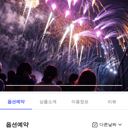
옵션예약
상품소개
이용정보
리뷰
옵션예약
다른날짜