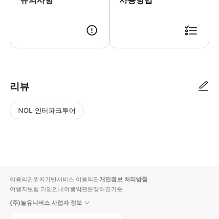
유의사항
사용방법
리뷰
NOL 인터파크투어
NOL
별
사
에서
점
진/
작성
높
동
된
은
영
리뷰
순
상
이용약관
위치기반서비스 이용약관
개인정보 처리방침
입니
여행자보험 가입안내
여행약관
분쟁해결기준
다.
(주)놀유니버스 사업자 정보
별
사